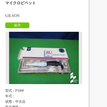
マイクロピペット
GILSON
販売
型式：P5000
年式：
状態：中古品