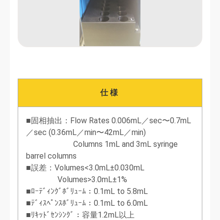
仕様
■固相抽出：Flow Rates 0.006mL／sec〜0.7mL
／sec (0.36mL／min〜42mL／min)
Columns 1mL and 3mL syringe
barrel columns
■誤差：Volumes<3.0mL±0.030mL
Volumes>3.0mL±1%
■ﾛｰﾃﾞｨﾝｸﾞﾎﾞﾘｭｰﾑ：0.1mL to 5.8mL
■ﾃﾞｨｽﾍﾟﾝｽﾎﾞﾘｭｰﾑ：0.1mL to 6.0mL
■ﾘｷｯﾄﾞｾﾝｼﾝｸﾞ：容量1.2mL以上