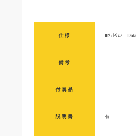
仕様
■ｿﾌﾄｳｪｱ DataP
備考
付属品
説明書
有