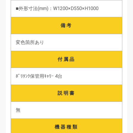
■外形寸法(mm)：W1200×D550×H1000
備考
変色箇所あり
付属品
ﾎﾟﾘﾀﾝｸ保管用ｷｬﾘｰ 4台
説明書
無
機器種類