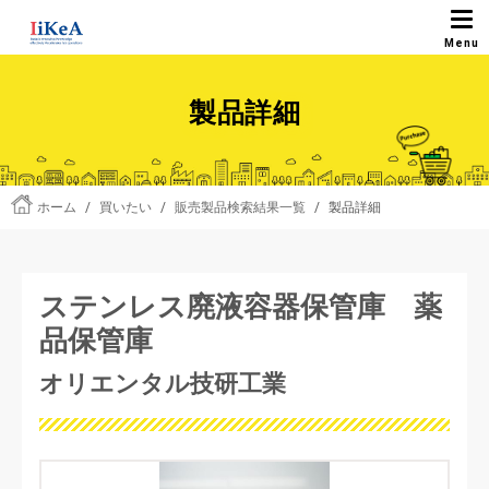
製品詳細
ホーム
/
買いたい
/
販売製品検索結果一覧
/
製品詳細
ステンレス廃液容器保管庫 薬
品保管庫
オリエンタル技研工業