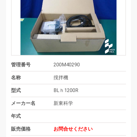
管理番号
200M40290
名称
撹拌機
型式
BLｈ1200R
メーカー名
新東科学
年式
販売価格
お問合せください