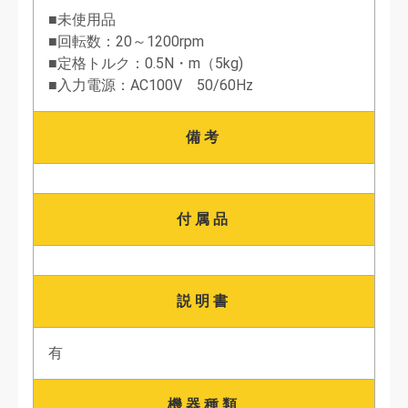
■未使用品
■回転数：20～1200rpm
■定格トルク：0.5N・m（5kg)
■入力電源：AC100V 50/60Hz
備考
付属品
説明書
有
機器種類