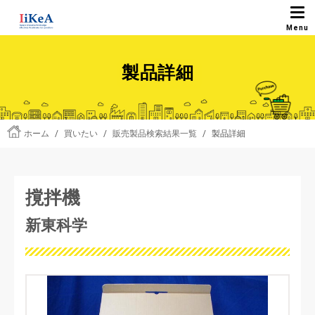
製品詳細
ホーム
/
買いたい
/
販売製品検索結果一覧
/
製品詳細
撹拌機
新東科学