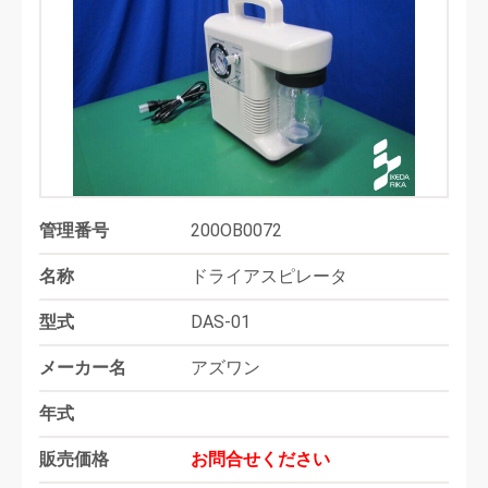
管理番号
200OB0072
名称
ドライアスピレータ
型式
DAS-01
メーカー名
アズワン
年式
販売価格
お問合せください