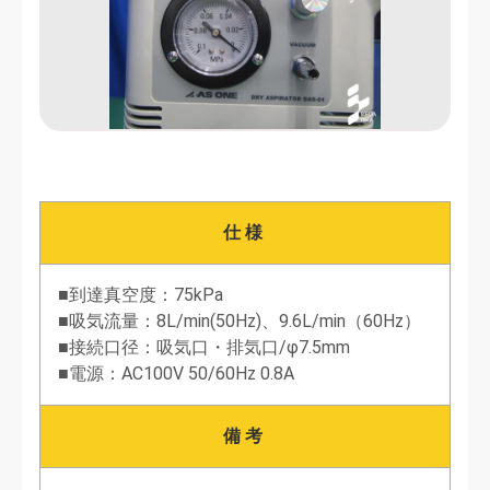
仕様
■到達真空度：75kPa
■吸気流量：8L/min(50Hz)、9.6L/min（60Hz）
■接続口径：吸気口・排気口/φ7.5mm
■電源：AC100V 50/60Hz 0.8A
備考