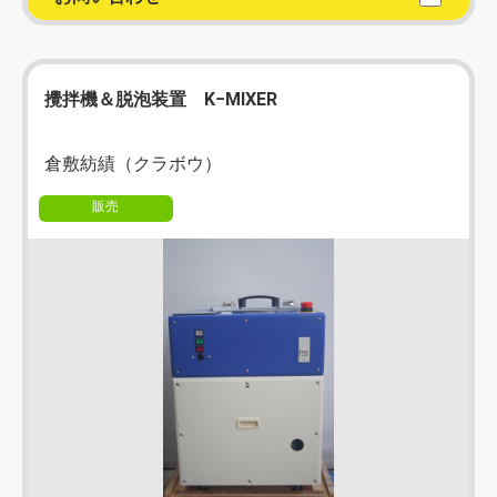
攪拌機＆脱泡装置 K−MIXER
倉敷紡績（クラボウ）
販売