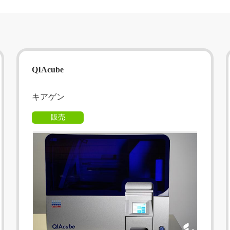
QIAcube
キアゲン
販売