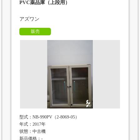
PVC薬品庫（上段用）
アズワン
販売
型式：NB-990PV（2-8069-05）
年式：2017年
状態：中古機
新品価格：-