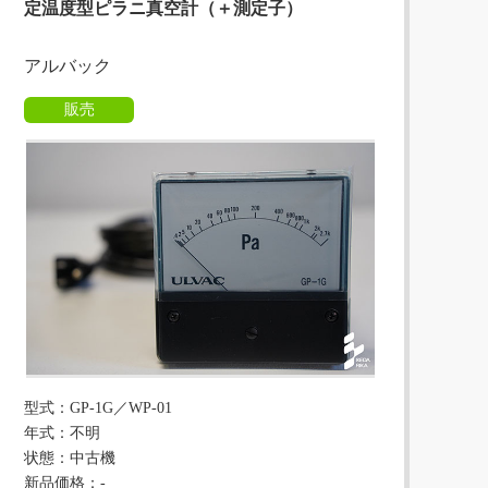
定温度型ピラニ真空計（＋測定子）
アルバック
販売
型式：GP-1G／WP-01
年式：不明
状態：中古機
新品価格：-